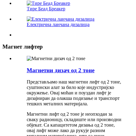
Тире Беад Бреакер
Електрична ланчана дизалица
Магнет лифтер
Магнетни дизач од 2 тоне
Представљамо наш магнетни лифт од 2 тоне,
суштински алат за било које индустријско
окружење. Овај моћан и поуздан лифт је
дизајниран да олакша подизање и транспорт
тешких металних материјала.
Магнетни лифт од 2 тоне је неопходан за
сваку радионицу, складиште или производни
објекат. Са капацитетом дизања од 2 тоне,
овај лифт може лако да рукује разним
металним материјалима, што га чини