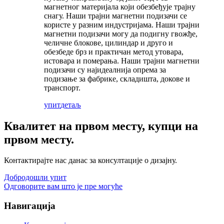
магнетног материјала који обезбеђује трајну
снагу. Наши трајни магнетни подизачи се
користе у разним индустријама. Наши трајни
магнетни подизачи могу да подигну гвожђе,
челичне блокове, цилиндар и друго и
обезбеде брз и практичан метод утовара,
истовара и померања. Наши трајни магнетни
подизачи су најидеалнија опрема за
подизање за фабрике, складишта, докове и
транспорт.
упит
детаљ
Квалитет на првом месту, купци на
првом месту.
Контактирајте нас данас за консултације о дизајну.
Добродошли упит
Одговорите вам што је пре могуће
Навигација