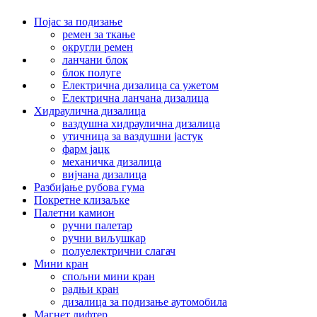
Појас за подизање
ремен за ткање
округли ремен
ланчани блок
блок полуге
Електрична дизалица са ужетом
Електрична ланчана дизалица
Хидраулична дизалица
ваздушна хидраулична дизалица
утичница за ваздушни јастук
фарм јацк
механичка дизалица
вијчана дизалица
Разбијање рубова гума
Покретне клизаљке
Палетни камион
ручни палетар
ручни виљушкар
полуелектрични слагач
Мини кран
спољни мини кран
радњи кран
дизалица за подизање аутомобила
Магнет лифтер