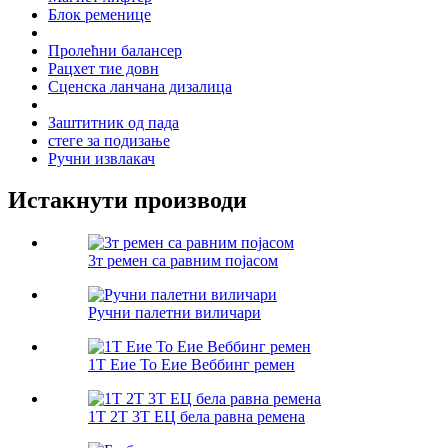
Блок ременице
Пролећни балансер
Рацхет тие довн
Сценска ланчана дизалица
Заштитник од пада
стеге за подизање
Ручни извлакач
Истакнути производи
3т ремен са равним појасом
Ручни палетни виличари
1Т Еие ​​То Еие Веббинг ремен
1Т 2Т 3Т ЕЦ бела равна ремена