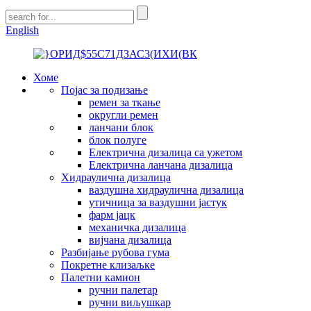
English
Хоме
Појас за подизање
ремен за ткање
округли ремен
ланчани блок
блок полуге
Електрична дизалица са ужетом
Електрична ланчана дизалица
Хидраулична дизалица
ваздушна хидраулична дизалица
утичница за ваздушни јастук
фарм јацк
механичка дизалица
вијчана дизалица
Разбијање рубова гума
Покретне клизаљке
Палетни камион
ручни палетар
ручни виљушкар