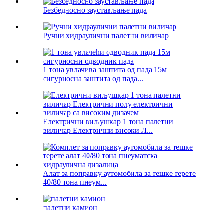
Безбедносно заустављање пада
Ручни хидраулични палетни виличар
1 тона увлачива заштита од пада 15м
сигурносна заштита од пада...
Електрични виљушкар 1 тона палетни
виличар Електрични високи Л...
Алат за поправку аутомобила за тешке терете
40/80 тона пнеум...
палетни камион