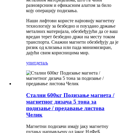
разноврсним и ефикасним алатом за било
коју операцију подизања.
Наши лифтови користе најновију магнетну
технологију за безбедно и поуздано држање
металних материјала, обезбеђујући да се ваш
вредан терет безбедно држи на месту током
транспорта. Снажни магнети обезбеђују да је
ризик од клизања или пада минимизиран,
дајући свим корисницима мир.
упит
детаљ
Стални 600кг Подизање магнета /
магнетног дизача 5 тона за
подизање / предавање листова
Челик
Магнетни подизачи имају јаку магнетну
путању направљену од јаког НдФеБ