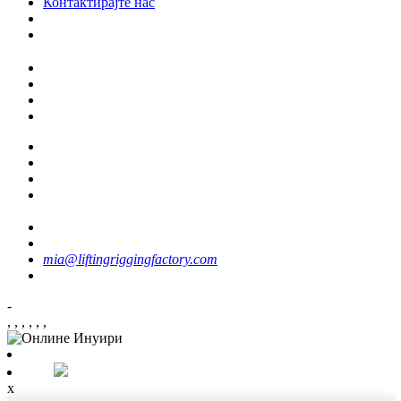
Контактирајте нас
mia@liftingriggingfactory.com
-
,
,
,
,
,
,
x