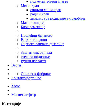
полуелектрични слагач
Мини кран
спољни мини кран
радњи кран
дизалица за подизање аутомобила
Магнет лифтер
Блок ременице
Пролећни балансер
Рацхет тие довн
Сценска ланчана дизалица
Заштитник од пада
стеге за подизање
Ручни извлакач
Вести
Обилазак фабрике
Контактирајте нас
Хоме
Магнет лифтер
Категорије