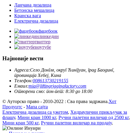
Ланчана дизалица
Бетонска мешалица
Кранска вага
Електрична дизалица
фацебоок
линкедин
твиттер
иоутубе
Најновије вести
Адреса:
Село Донглв, округ Ћингјуан, град Баодинг,
провинција Хебеј, Кина
Телефон:
008613730219155
Емаил:
mia@liftingriggingfactory.com
Отворени смо: пон-пет: 8:30 до 18:00
© Ауторско право - 2010-2022 : Сва права задржана.
Хот
Продуцтс
-
Мапа сајта
Електрична дизалица са ужетом
,
Хидраулични прикључак за
флашу
,
Мини кран 1000 кг
,
Ручни палетни виличар од 2500 кг
,
Мини кран 500 кг
,
Ручни палетни виличар на продају
,