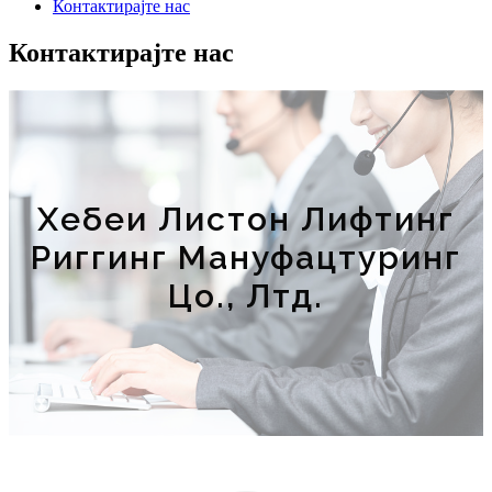
Контактирајте нас
Контактирајте нас
Хебеи Листон Лифтинг
Риггинг Мануфацтуринг
Цо., Лтд.