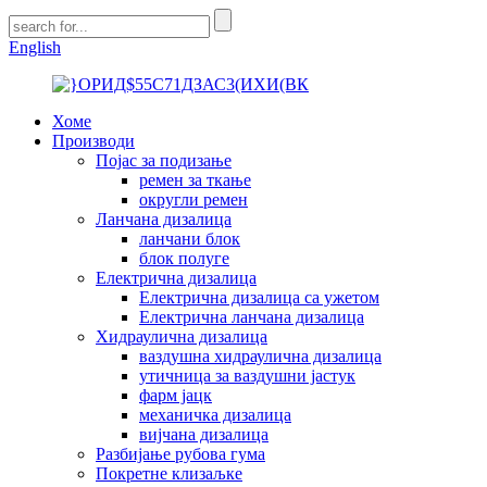
English
Хоме
Производи
Појас за подизање
ремен за ткање
округли ремен
Ланчана дизалица
ланчани блок
блок полуге
Електрична дизалица
Електрична дизалица са ужетом
Електрична ланчана дизалица
Хидраулична дизалица
ваздушна хидраулична дизалица
утичница за ваздушни јастук
фарм јацк
механичка дизалица
вијчана дизалица
Разбијање рубова гума
Покретне клизаљке