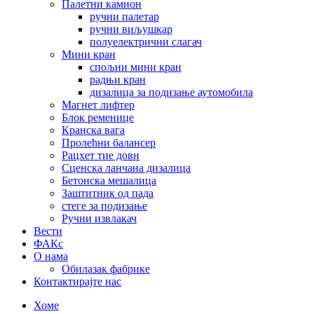
Палетни камион
ручни палетар
ручни виљушкар
полуелектрични слагач
Мини кран
спољни мини кран
радњи кран
дизалица за подизање аутомобила
Магнет лифтер
Блок ременице
Кранска вага
Пролећни балансер
Рацхет тие довн
Сценска ланчана дизалица
Бетонска мешалица
Заштитник од пада
стеге за подизање
Ручни извлакач
Вести
ФАКс
О нама
Обилазак фабрике
Контактирајте нас
Хоме