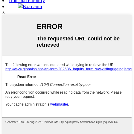
Пошаљи е-пошту
Вхатсапп
x