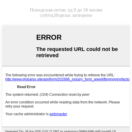
Понедељак-петак: од 9 до 18 часова
субота,
Недеља: затворено