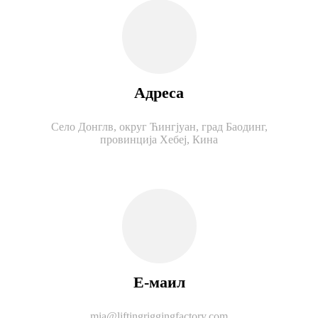
Адреса
Село Донглв, округ Ћингјуан, град Баодинг,
провинција Хебеј, Кина
Е-маил
mia@liftingriggingfactory.com